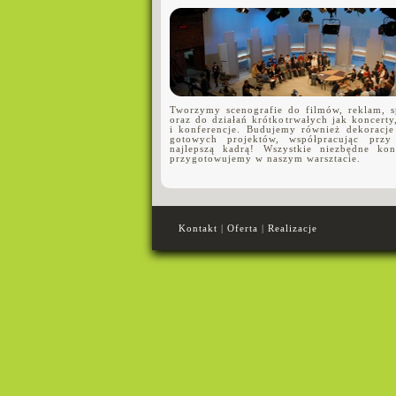
Tworzymy scenografie do filmów, reklam, s
oraz do działań krótkotrwałych jak koncerty
i konferencje. Budujemy również dekoracj
gotowych projektów, współpracując prz
najlepszą kadrą! Wszystkie niezbędne kon
przygotowujemy w naszym warsztacie.
Kontakt
|
Oferta
|
Realizacje