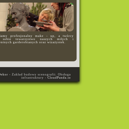
iamy profesjonalny make - up, a twórcy
 sobie towarzystwo naszych miłych i
ntnych garderobianych oraz wizażystek.
Dekor
- Zakład budowy scenografii. Obsługa
infrastruktury -
CloudPanda.io