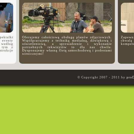
pektalki
Oferujemy całościową obsługę planów zdjęciowych.
Zapewn
, eventy
Współpracujemy z techniką medialną, dźwiękową i
chwalą
e według
oświetleniową, a sprowadzenie i wykonanie
kompete
y tym z
potrzebnych rekwizytów to dla nas chwila.
strukcje
Dysponujemy własną flotą samochodową i podestami
scenicznymi!
© Copyright 2007 - 2011 by
pro