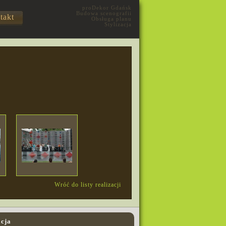
proDekor Gdańsk
Budowa scenografii
takt
Obsługa planu
Stylizacja
Wróć do listy realizacji
acja